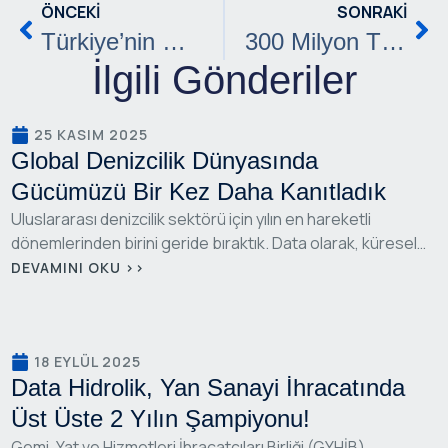
ÖNCEKI
SONRAKI
Türkiye’nin Mühendislik Gücü, Küresel Denizcilikte Yükseliyor
300 Milyon TL’lik Yeni Fabrika Yatırımımızla Üretim Kapasitemizi İki Katına Çıkarıyoruz
İlgili Gönderiler
25 KASIM 2025
Global Denizcilik Dünyasında
Gücümüzü Bir Kez Daha Kanıtladık
Uluslararası denizcilik sektörü için yılın en hareketli
dönemlerinden birini geride bıraktık. Data olarak, küresel
ölçekteki varlığımızı güçlendirmek ve en yeni mühendislik
DEVAMINI OKU >>
çözümlerimizi dünya ile paylaşmak adına son haftalarda
yoğun bir takvimi başarıyla tamamladık.
18 EYLÜL 2025
Data Hidrolik, Yan Sanayi İhracatında
Üst Üste 2 Yılın Şampiyonu!
Gemi, Yat ve Hizmetleri İhracatçıları Birliği (GYHİB)